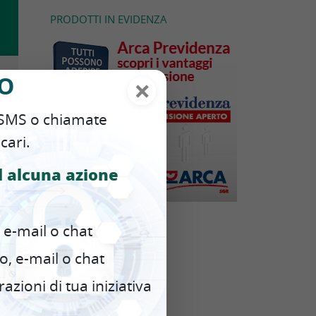
PRODOTTI IN EVIDENZA
NO
×
i SMS o chiamate
cari.
d alcuna azione
 e-mail o chat
o, e-mail o chat
zioni di tua iniziativa