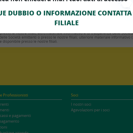
E DUBBIO O INFORMAZIONE CONTATTA 
FILIALE
 con finalità promozionale ed hanno carattere informativo. Per le condizioni co
 presso le nostre filiali, altro materiale informativo e di trasparenza delle Societ
elle Società emittenti o presso le nostre filiali; ulteriore materiale informativo 
 disponibile presso le nostre filiali.
e Professionisti
Soci
renti
I nostri soci
menti
Agevolazioni per i soci
ncassi e pagamenti
 pagamento
ioni
 banking aziende