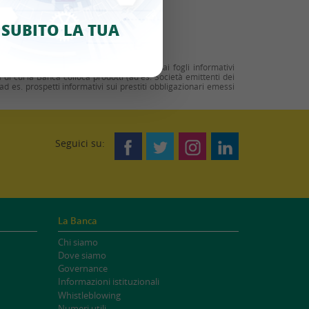
SUBITO LA TUA
ntrattuali è necessario fare riferimento ai fogli informativi
à di cui la Banca colloca prodotti (ad es. Società emittenti dei
(ad es. prospetti informativi sui prestiti obbligazionari emessi
Seguici su:
La Banca
Chi siamo
Dove siamo
Governance
Informazioni istituzionali
Whistleblowing
Numeri utili