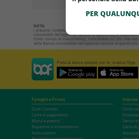
PER QUALUNQU
NOTA:
I presenti contenuti hanno natura di messaggio pubblicitario
consultabili nell'apposita sezione di questo sito e disponibili
Fondi comuni di investimento), consultabile sul sito internet d
dalla Banca) consultabile nell'apposita sezione di questo sito e
Porta la banca
sempre
con te, scarica l'App.
Famiglie e Privati
Imprese 
Conti Correnti
Conti cor
Carte di pagamento
Finanzia
Mutui e prestiti
Servizi i
Risparmio e investimento
Carte di
Assicurazioni
Assicuraz
Previdenza complementare
Internet