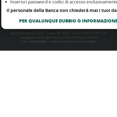
Inserisci password e codici di accesso esclusivamente
Consensi cookie:
Il personale della Banca non chiederà mai i tuoi da
Tecnici
Funzionali
Esperienza utente
Rivedi le tue scelte
PER QUALUNQUE DUBBIO O INFORMAZIONE 
Banca Popolare di Fondi - Codice ABI: 05296 - Codice SWIFT: POFO IT 3F
Capogruppo del Gruppo Bancario Banca Popolare di Fondi
P.IVA: 00076260595 - Codice Destinatario (SDI) IOPVBGU