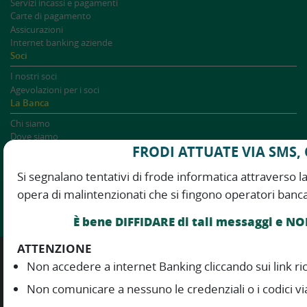
Servizi incassi e pagamenti
Carte di pagamento
Assicurazioni
Internet banking aziende
Soci
I nostri soci
Agevolazioni per i soci
La Banca
Chi siamo
Dove siamo
FRODI ATTUATE VIA SMS,
Governance
Informazioni istituzionali
Si segnalano tentativi di frode informatica attraverso 
Whistleblowing
Numeri utili
opera di malintenzionati che si fingono operatori banca
Scrivici
Lavora con noi
È bene DIFFIDARE di tali messaggi e NO
ATTENZIONE
Trasparenza
Fogli informativi
Privacy
Non accedere a internet Banking cliccando sui link ric
Dichiarazione accessibilità
Accessibilità Internet Banking
Non comunicare a nessuno le credenziali o i codici vi
Note legali
Reclami e soluz. controversie
Open Banking