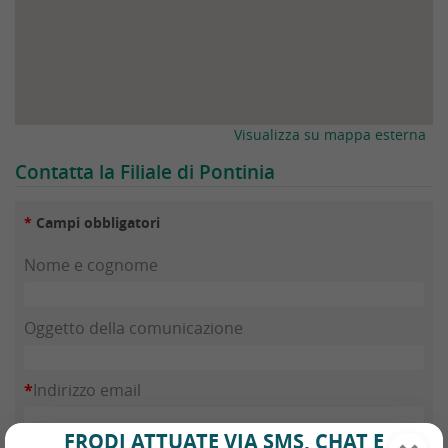
Visualizza su mappa esterna
Contatta la Filiale di Pontinia
*
Campi obbligatori
Nome e cognome
Oggetto della comunicazione
*
Indirizzo email
FRODI ATTUATE VIA SMS, CHAT E