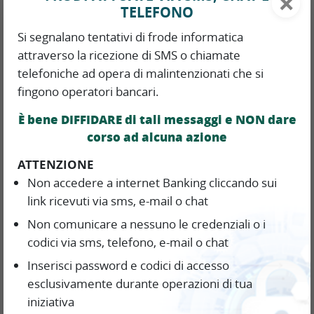
×
*
Testo del messaggio
TELEFONO
Si segnalano tentativi di frode informatica
attraverso la ricezione di SMS o chiamate
telefoniche ad opera di malintenzionati che si
fingono operatori bancari.
È bene DIFFIDARE di tali messaggi e NON dare
corso ad alcuna azione
Prima di procedere all'invio della mail, ti
invitiamo a prendere visione del seguente
ATTENZIONE
documento informativo sulle modalità di
Non accedere a internet Banking cliccando sui
trattamento dei tuoi dati personali:
link ricevuti via sms, e-mail o chat
Informativa Privacy
Non comunicare a nessuno le credenziali o i
codici via sms, telefono, e-mail o chat
*
Dichiaro di aver letto l'informativa sul
Inserisci password e codici di accesso
trattamento dei dati
esclusivamente durante operazioni di tua
iniziativa