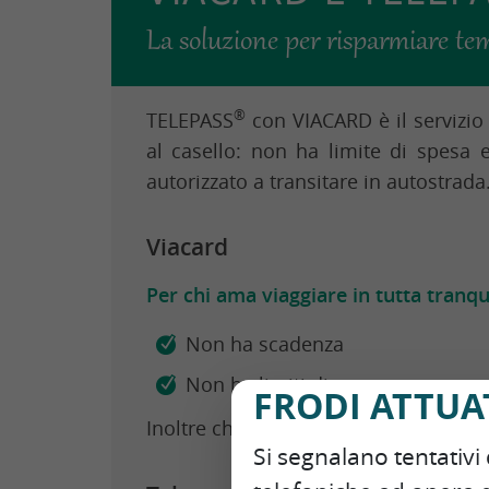
La soluzione per risparmiare tem
®
TELEPASS
con VIACARD è il servizio
al casello: non ha limite di spesa e
autorizzato a transitare in autostrada
Viacard
Per chi ama viaggiare in tutta tranqui
Non ha scadenza
Non ha limiti di spesa
FRODI ATTUAT
Inoltre chi possiede Viacard, può rich
Si segnalano tentativi
®