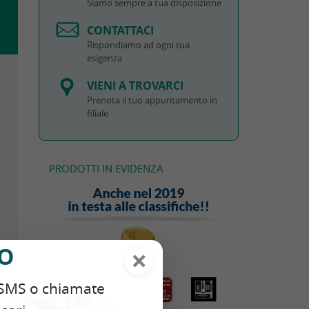
Siamo sempre a tua disposizione
CONTATTACI
Rispondiamo ad ogni tua
esigenza
VIENI A TROVARCI
Prenota il tuo appuntamento in
filiale
PRODOTTI IN EVIDENZA
NO
×
i SMS o chiamate