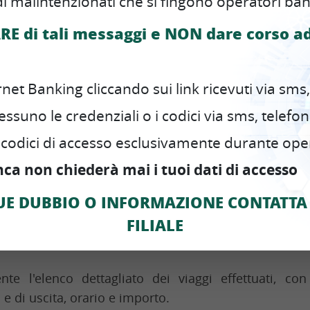
i malintenzionati che si fingono operatori ban
RE di tali messaggi e NON dare corso a
do al servizio puoi decidere se riceverlo a casa o
genzia del PUNTOBLU.
e in tutta tranquillità!
et Banking cliccando sui link ricevuti via sms,
uno le credenziali o i codici via sms, telefon
pato su conto corrente
codici di accesso esclusivamente durante opera
lo
nca non chiederà mai i tuoi dati di accesso
o e camper ad uso privato
E DUBBIO O INFORMAZIONE CONTATTA 
targhe
FILIALE
nte l'elenco dettagliato dei viaggi effettuati, con
 e di uscita, orario e importo.