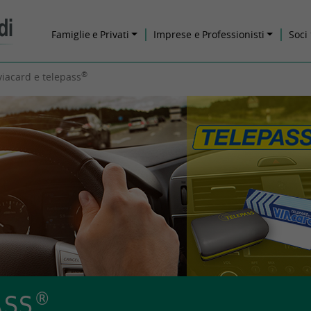
Famiglie e
Privati
Imprese
e Professionisti
Soci
®
viacard e telepass
®
ASS