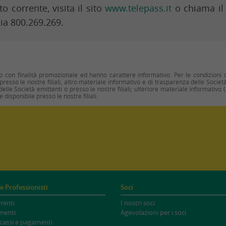
o corrente, visita il sito
www.telepass.it
o chiama il
ia 800.269.269.
 con finalità promozionale ed hanno carattere informativo. Per le condizioni co
 presso le nostre filiali, altro materiale informativo e di trasparenza delle Societ
elle Società emittenti o presso le nostre filiali; ulteriore materiale informativo 
 disponibile presso le nostre filiali.
e Professionisti
Soci
renti
I nostri soci
menti
Agevolazioni per i soci
ncassi e pagamenti