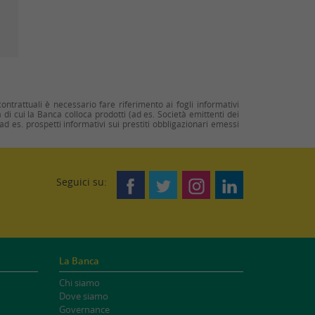
ntrattuali è necessario fare riferimento ai fogli informativi
à di cui la Banca colloca prodotti (ad es. Società emittenti dei
(ad es. prospetti informativi sui prestiti obbligazionari emessi
Seguici su:
La Banca
Chi siamo
Dove siamo
Governance