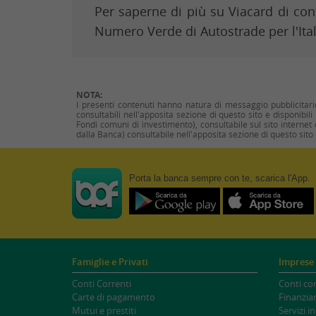
Per saperne di più su Viacard di cont
Numero Verde di Autostrade per l'Ital
NOTA:
I presenti contenuti hanno natura di messaggio pubblicitario
consultabili nell'apposita sezione di questo sito e disponibili
Fondi comuni di investimento), consultabile sul sito internet d
dalla Banca) consultabile nell'apposita sezione di questo sito e
Porta la banca
sempre
con te, scarica l'App.
Famiglie e Privati
Imprese 
Conti Correnti
Conti cor
Carte di pagamento
Finanzia
Mutui e prestiti
Servizi i