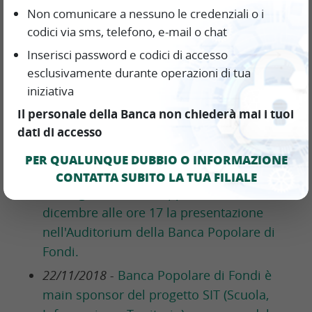
all’Ordinanza del Capo Dipartimento della
Non comunicare a nessuno le credenziali o i
Protezione Civile (OCDPC) n. 558 del 15
codici via sms, telefono, e-mail o chat
novembre 2018, pubblicata nella Gazzetta
Inserisci password e codici di accesso
Ufficiale n. 270 del 20 novembre 2018.
esclusivamente durante operazioni di tua
iniziativa
28/11/2018 -
Norme antiriciclaggio: entro
il 31 dicembre 2018 obbligo di estinzione
Il personale della Banca non chiederà mai i tuoi
per i libretti al portatore.
dati di accesso
27/11/2018 -
La Banca Popolare di Fondi
PER QUALUNQUE DUBBIO O INFORMAZIONE
contribuisce al restauro del Film "Italiani
CONTATTA SUBITO LA TUA FILIALE
brava gente" di Giuseppe De Santis. Il 2
dicembre alle ore 17 la presentazione
nell'Auditorium della Banca Popolare di
Fondi.
22/11/2018 -
Banca Popolare di Fondi è
main sponsor del progetto SIT (Scuola,