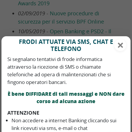
Awards 2019
02/09/2019 -
Nuove procedure di
sicurezza per il servizio BPF Online
10/05/2019 -
Open Banking e PSD2 - Il
nuovo servizio di interconnessione tra
×
FRODI ATTUATE VIA SMS, CHAT E
Banca Popolare di Fondi e terze parti
TELEFONO
03/04/2019 -
Banca Popolare di Fondi è
Si segnalano tentativi di frode informatica
main sponsor del progetto “Salviamo le
attraverso la ricezione di SMS o chiamate
Statue”
telefoniche ad opera di malintenzionati che si
fingono operatori bancari.
28/03/2019 -
Nomina nuovo Presidente
del Consiglio di Amministrazione.
È bene DIFFIDARE di tali messaggi e NON dare
corso ad alcuna azione
31/01/2019 -
Direttiva PAD.-Terminologia
standardizzata europea.
ATTENZIONE
30/11/2018 -
Informativa alla Clientela per
Non accedere a internet Banking cliccando sui
link ricevuti via sms, e-mail o chat
la sospensione delle rate dei mutui di cui